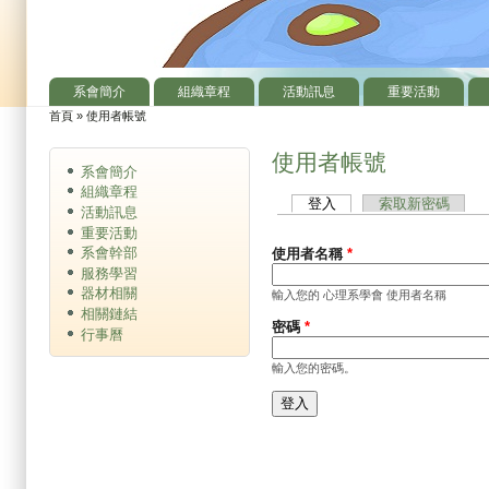
系會簡介
組織章程
活動訊息
重要活動
主選單
首頁
»
使用者帳號
您在這裡
使用者帳號
系會簡介
組織章程
登入
(作用中頁籤)
索取新密碼
主要索引標籤
活動訊息
重要活動
系會幹部
使用者名稱
*
服務學習
器材相關
輸入您的 心理系學會 使用者名稱
相關鏈結
密碼
*
行事曆
輸入您的密碼。