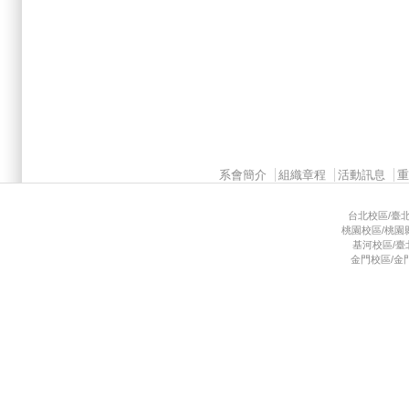
Main menu 2
系會簡介
組織章程
活動訊息
台北校區/臺北市
桃園校區/桃園縣龜
基河校區/臺北市
金門校區/金門縣