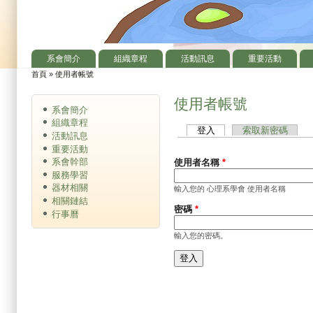
系會簡介
組織章程
活動訊息
重要活動
主選單
首頁
»
使用者帳號
您在這裡
使用者帳號
系會簡介
組織章程
登入
(作用中頁籤)
索取新密碼
主要索引標籤
活動訊息
重要活動
系會幹部
使用者名稱
*
服務學習
器材相關
輸入您的 心理系學會 使用者名稱
相關鏈結
密碼
*
行事曆
輸入您的密碼。