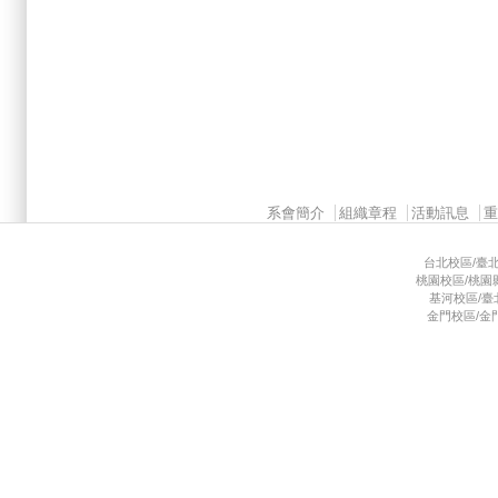
Main menu 2
系會簡介
組織章程
活動訊息
台北校區/臺北市
桃園校區/桃園縣龜
基河校區/臺北市
金門校區/金門縣