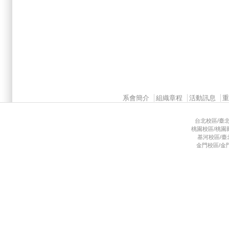
Main menu 2
系會簡介
組織章程
活動訊息
台北校區/臺北市
桃園校區/桃園縣龜
基河校區/臺北市
金門校區/金門縣