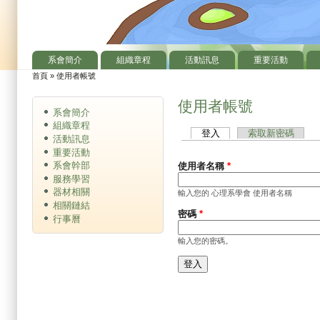
系會簡介
組織章程
活動訊息
重要活動
主選單
首頁
»
使用者帳號
您在這裡
使用者帳號
系會簡介
組織章程
登入
(作用中頁籤)
索取新密碼
主要索引標籤
活動訊息
重要活動
系會幹部
使用者名稱
*
服務學習
器材相關
輸入您的 心理系學會 使用者名稱
相關鏈結
密碼
*
行事曆
輸入您的密碼。