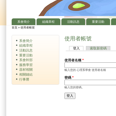
系會簡介
組織章程
活動訊息
重要活動
主選單
首頁
»
使用者帳號
您在這裡
使用者帳號
系會簡介
組織章程
登入
(作用中頁籤)
索取新密碼
主要索引標籤
活動訊息
重要活動
系會幹部
使用者名稱
*
服務學習
器材相關
輸入您的 心理系學會 使用者名稱
相關鏈結
密碼
*
行事曆
輸入您的密碼。