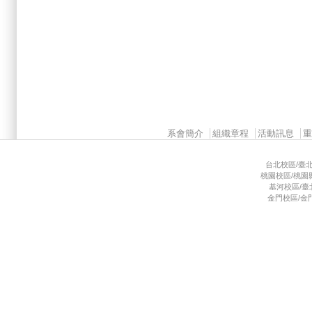
Main menu 2
系會簡介
組織章程
活動訊息
台北校區/臺北市
桃園校區/桃園縣龜
基河校區/臺北市
金門校區/金門縣