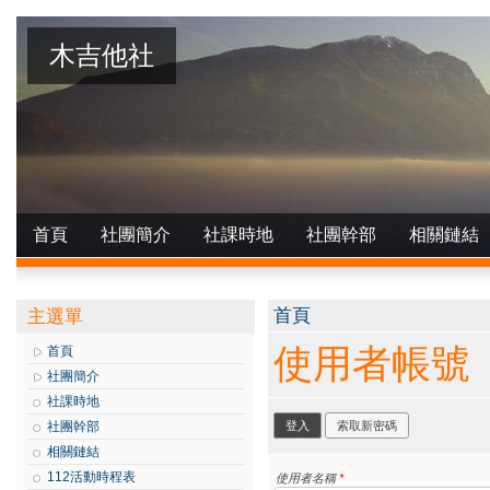
木吉他社
首頁
社團簡介
社課時地
社團幹部
相關鏈結
您在這裡
首頁
主選單
使用者帳號
首頁
社團簡介
社課時地
主要索引標籤
社團幹部
登入
(作用中頁籤)
索取新密碼
相關鏈結
112活動時程表
使用者名稱
*