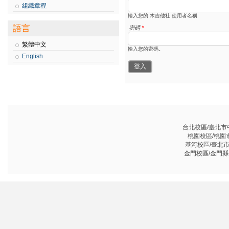
組織章程
輸入您的 木吉他社 使用者名稱
語言
密碼
*
繁體中文
輸入您的密碼。
English
台北校區/臺北市中山
桃園校區/桃園市龜
基河校區/臺北市基河
金門校區/金門縣金沙