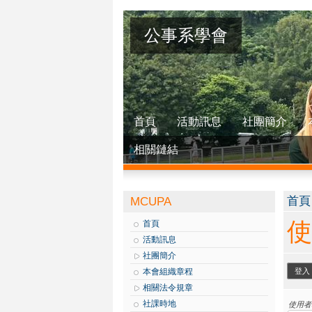
公事系學會
首頁
活動訊息
社團簡介
相關鏈結
您
首頁
MCUPA
使
首頁
活動訊息
社團簡介
主
本會組織章程
登入
相關法令規章
社課時地
使用