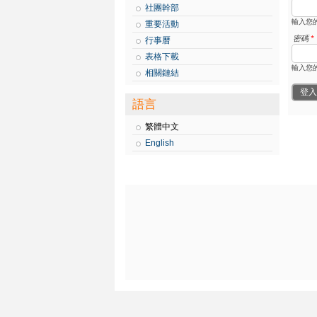
社團幹部
輸入您
重要活動
密碼
*
行事曆
表格下載
輸入您
相關鏈結
語言
繁體中文
English