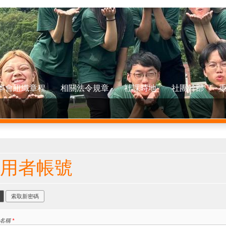
本會組織章程
相關法令規章
社課時地
社團幹部
在這裡
用者帳號
要索引標籤
(作用中頁籤)
索取新密碼
者名稱
*