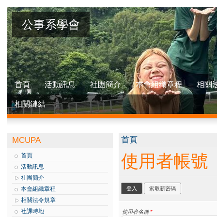
公事系學會
首頁
活動訊息
社團簡介
本會組織章程
相關
相關鏈結
您在這裡
首頁
MCUPA
使用者帳號
首頁
活動訊息
社團簡介
主要索引標籤
本會組織章程
登入
(作用中頁籤)
索取新密碼
相關法令規章
社課時地
使用者名稱
*