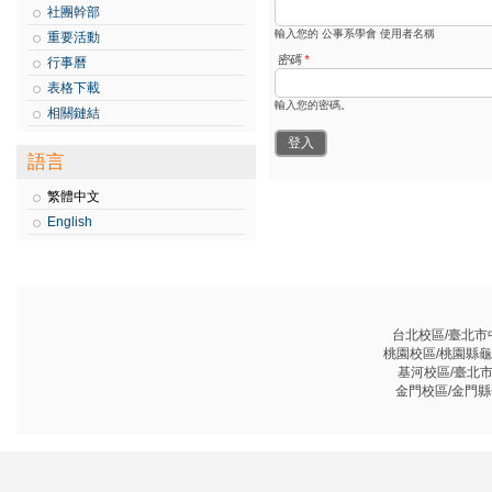
社團幹部
輸入您的 公事系學會 使用者名稱
重要活動
密碼
*
行事曆
表格下載
輸入您的密碼。
相關鏈結
語言
繁體中文
English
台北校區/臺北市中山
桃園校區/桃園縣龜山鄉
基河校區/臺北市基河
金門校區/金門縣金沙