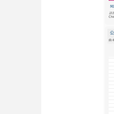
閱
語
Chi
公
由
d