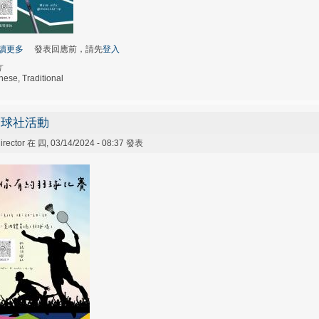
讀更多
關於羽球社活動2
發表回應前，請先
登入
言
nese, Traditional
羽球社活動
irector
在 四, 03/14/2024 - 08:37 發表