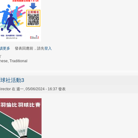
讀更多
關於推廣盃
發表回應前，請先
登入
言
nese, Traditional
球社活動3
irector
在 週一, 05/06/2024 - 16:37 發表