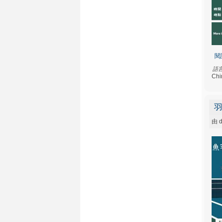
閱
語
Chi
羽
由
d