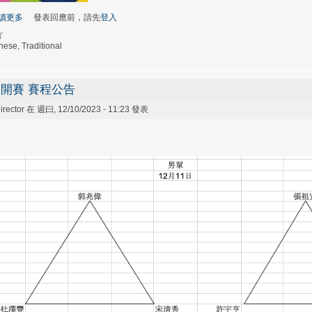
讀更多
關於羽球社活動
發表回應前，請先
登入
言
nese, Traditional
開賽 賽程公告
irector
在 週曰, 12/10/2023 - 11:23 發表