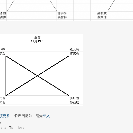
讀更多
關於公開賽 賽程公告
發表回應前，請先
登入
言
nese, Traditional