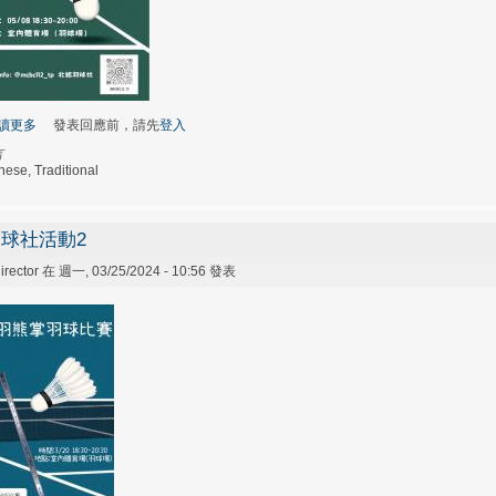
讀更多
關於羽球社活動3
發表回應前，請先
登入
言
nese, Traditional
球社活動2
irector
在 週一, 03/25/2024 - 10:56 發表