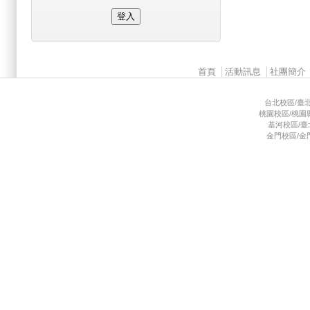
Main menu 2
首頁
活動訊息
社團簡介
台北校區/臺北市
桃園校區/桃園縣龜
基河校區/臺北市
金門校區/金門縣