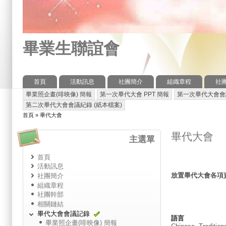
畢業生聯誼會
首頁
活動訊息
社團簡介
組織章程
社
主選單
畢業照企畫(啡映像) 簡報
第一次畢代大會 PPT 簡報
第一次畢代大會會議
次選單
第二次畢代大會會議紀錄 (紙本檔案)
首頁
»
畢代大會
您在這裡
畢代大會
主選單
首頁
活動訊息
放置畢代大會各項
社團簡介
組織章程
社團幹部
相關鏈結
畢代大會會議記錄
語言
畢業照企畫(啡映像) 簡報