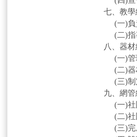
(
四
)
宣
七、教
(
一
)
負
(
二
)
指
八、器
(
一
)
管
(
二
)
器
(
三
)
制
九、網管
(
一
)
社
(
二
)
社
(
三
)
完