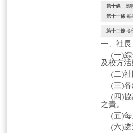
第十條
第十一條
 
第十二條
一、社
(
一
)
綜
及校方活
(
二
)
社
(
三
)
各
(
四
)
協
之責。
(
五
)
每
(
六
)
遴