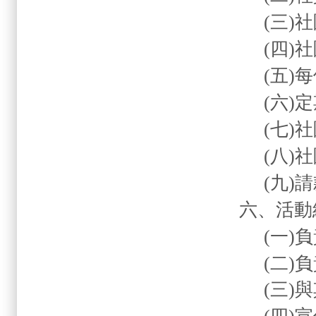
(
三
)
社
(
四
)
社
(
五
)
每
(
六
)
定
(
七
)
社
(
八
)
社
(
九
)
請
六、活
(
一
)
負
(
二
)
負
(
三
)
與