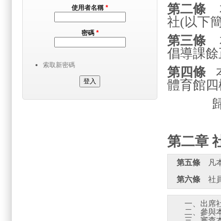
第二條
本
使用者名稱
*
社
(
以下
密碼
*
第三條
本
倡導課餘
索取新密碼
第四條
體育館四
第二章 
第五條
第六條
    一、
    二、參
    三、審