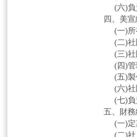
(
六
)
負
四、美
(
一
)
所
(
二
)
社
(
三
)
社
(
四
)
管
(
五
)
製
(
六
)
社
(
七
)
負
五、財務
(
一
)
定
(
二
)
社