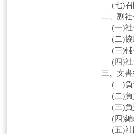
(
七
)
召
二、副
(
一
)
社
(
二
)
協
(
三
)
輔
(
四
)
社
三、文書
(
一
)
負
(
二
)
負
(
三
)
負
(
四
)
編
(
五
)
社