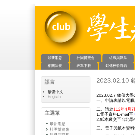
最新消息
社團博覽會
組織與職掌
主選單
相關法規
表單下載
銘傳校歌釋義
2023.02
語言
繁體中文
2023.02.7 銘
English
一、申請表請以電腦
二、請於
112年4月
主選單
1.電子資料E-mail至
2.紙本繳交至台北
最新消息
三、電子與紙本資料
社團博覽會
組織與職掌