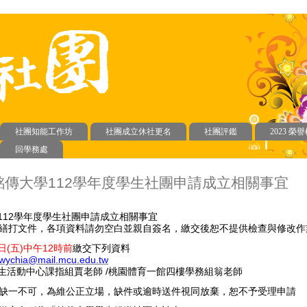
社團知能工作坊
社團成立休社更名
社團評鑑
2023 榮
回學務處
.10 銘傳大學112學年度學生社團申請成立相關事宜
傳大學112學年度學生社團申請成立相關事宜
繕打文件，各項資料請勿空白並親自簽名，繳交後恕不提供檢查與修改作
7日(五)中午12時前
繳交下列資料
wychia@mail.mcu.edu.tw
學生活動中心課指組賈老師 /桃園體育一館四樓學務組翁老師
缺一不可，為維公正立場，缺件或逾時送件視同放棄，恕不予受理申請