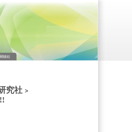
關鏈結
研究社
>
!