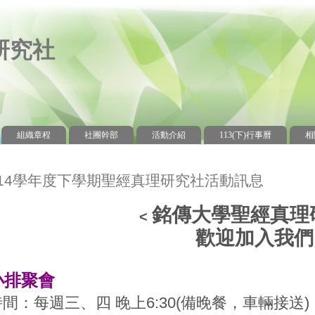
研究社
組織章程
社團幹部
活動介紹
113(下)行事曆
相
114學年度下學期聖經真理研究社活動訊息
銘傳大學聖經真理
<
歡迎加入我們!
小排聚會
時間：每週三、四 晚上6:30(備晚餐，車輛接送)