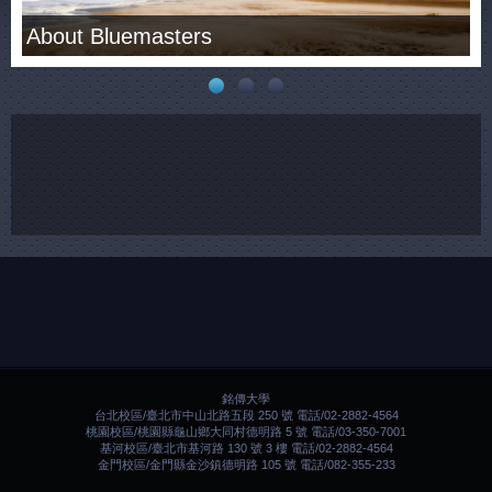
About Bluemasters
O
銘傳大學
台北校區/臺北市中山北路五段 250 號 電話/02-2882-4564
桃園校區/桃園縣龜山鄉大同村德明路 5 號 電話/03-350-7001
基河校區/臺北市基河路 130 號 3 樓 電話/02-2882-4564
金門校區/金門縣金沙鎮德明路 105 號 電話/082-355-233