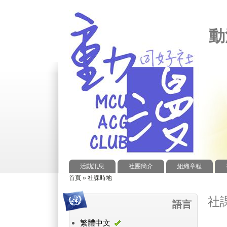
動
活動訊息
社團簡介
組織章程
首頁
»
社課時地
您在這裡
社
語言
繁體中文