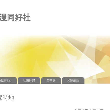
漫同好社
社課時地
社團幹部
行事曆
相關鏈結
課時地