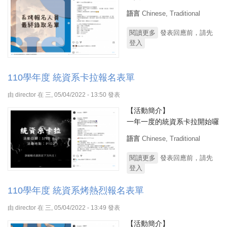
語言
Chinese, Traditional
閱讀更多
關於110學年度 系烤最
發表回應前，請先
登入
終錄取名單
110學年度 統資系卡拉報名表單
由
director
在 三, 05/04/2022 - 13:50 發表
【活動簡介】
一年一度的統資系卡拉開始囉
語言
Chinese, Traditional
閱讀更多
關於110學年度 統資系
發表回應前，請先
登入
卡拉報名表單
110學年度 統資系烤熱烈報名表單
由
director
在 三, 05/04/2022 - 13:49 發表
【活動簡介】