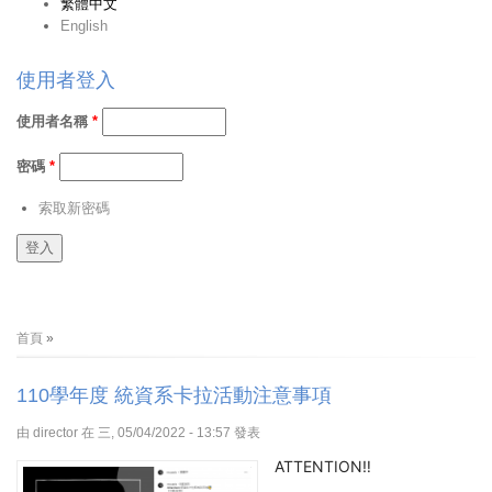
繁體中文
English
使用者登入
使用者名稱
*
密碼
*
索取新密碼
您在這裡
首頁
»
110學年度 統資系卡拉活動注意事項
由
director
在 三, 05/04/2022 - 13:57 發表
ATTENTION‼️