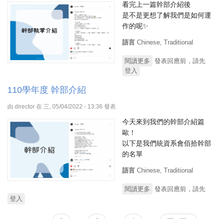
看完上一篇幹部介紹後
是不是更想了解我們是如何運
作的呢✨
語言
Chinese, Traditional
閱讀更多
關於110學年度 執掌介
發表回應前，請先
登入
紹
110學年度 幹部介紹
由
director
在 三, 05/04/2022 - 13:36 發表
今天來到我們的幹部介紹篇
歐！
以下是我們統資系會佰拾幹部
的名單
語言
Chinese, Traditional
閱讀更多
關於110學年度 幹部介
發表回應前，請先
登入
紹
頁面