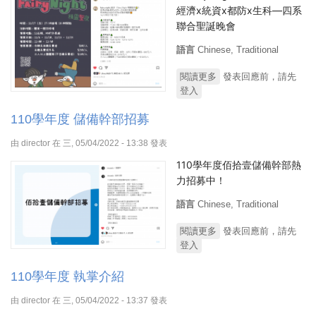
經濟x統資x都防x生科—四系
聯合聖誕晚會
語言
Chinese, Traditional
閱讀更多
關於110學年度 四系聯
發表回應前，請先
登入
合聖誕晚會活動資訊
110學年度 儲備幹部招募
由
director
在 三, 05/04/2022 - 13:38 發表
110學年度佰拾壹儲備幹部熱
力招募中！
語言
Chinese, Traditional
閱讀更多
關於110學年度 儲備幹
發表回應前，請先
登入
部招募
110學年度 執掌介紹
由
director
在 三, 05/04/2022 - 13:37 發表