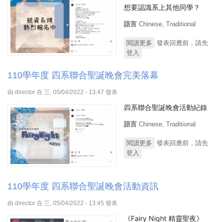
想要認識系上其他同學？
語言
Chinese, Traditional
閱讀更多
關於110學年度 統資系
發表回應前，請先
登入
烤熱烈報名表單
110學年度 四系聯合聖誕晚會完美落幕
由
director
在 三, 05/04/2022 - 13:47 發表
四系聯合聖誕晚會活動紀錄
語言
Chinese, Traditional
閱讀更多
關於110學年度 四系聯
發表回應前，請先
登入
合聖誕晚會完美落幕
110學年度 四系聯合聖誕晚會活動資訊
由
director
在 三, 05/04/2022 - 13:45 發表
《Fairy Night 精靈聖夜》