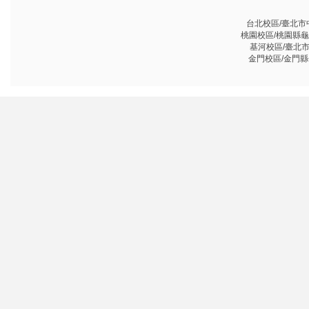
台北校區/臺北市中山
桃園校區/桃園縣龜山鄉
基河校區/臺北市基河
金門校區/金門縣金沙