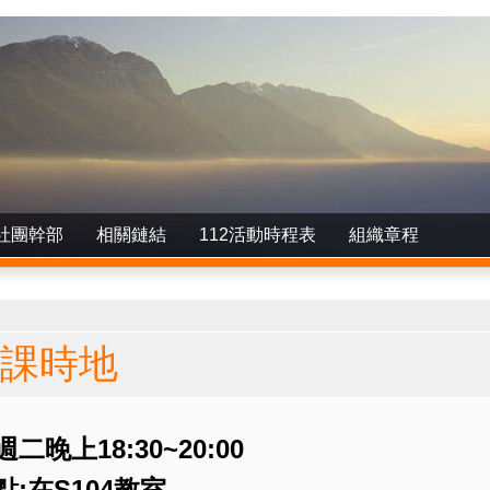
社團幹部
相關鏈結
112活動時程表
組織章程
在這裡
課時地
週二
晚上18:30~20:00
點:在S104教室