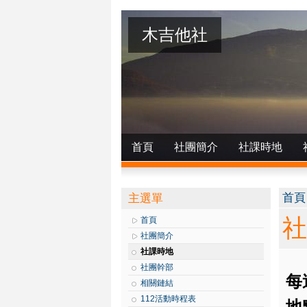
木吉他社
首頁
社團簡介
社課時地
您
首頁
主選單
社
首頁
社團簡介
社課時地
社團幹部
每
相關鏈結
112活動時程表
地