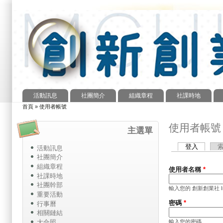
活動訊息
社團簡介
組織章程
社課時地
主選單
首頁
»
使用者帳號
您在這裡
使用者帳號
主選單
登入
(作用中
活動訊息
主要索引標籤
社團簡介
組織章程
使用者名稱
*
社課時地
社團幹部
輸入您的 創新創業社 Innov
重要活動
密碼
*
行事曆
相關鏈結
輸入您的密碼。
大合照