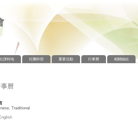
會
社課時地
社團幹部
重要活動
行事曆
相關鏈結
行事曆
言
nese, Traditional
English