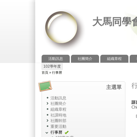
大馬同學
活動訊息
社團簡介
組織章程
主選單
102學年度
次選單
首頁
»
行事曆
您在這裡
主選單
活動訊息
語
社團簡介
Chi
組織章程
社課時地
社團幹部
重要活動
行事曆