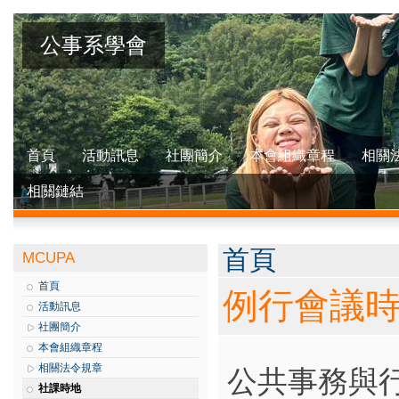
公事系學會
首頁
活動訊息
社團簡介
本會組織章程
相關
相關鏈結
您在這裡
首頁
MCUPA
首頁
例行會議
活動訊息
社團簡介
本會組織章程
相關法令規章
公共事務與
社課時地