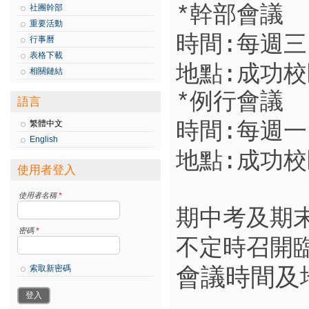
社團幹部
*幹部會議
重要活動
時間:
每週三
行事曆
表格下載
地點:
成功校
相關鏈結
*例行會議
語言
時間:
繁體中文
每週一
English
地點:
成功校
使用者登入
使用者名稱
*
期中考及期
密碼
*
不定時召開
會議時間及
索取新密碼