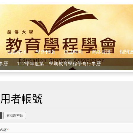
活動事項
學會刊物
會議時間
聯絡資訊
相關
事曆
112學年度第二學期教育學程學會行事曆
在這裡
用者帳號
要索引標籤
(作用中頁籤)
索取新密碼
者名稱
*