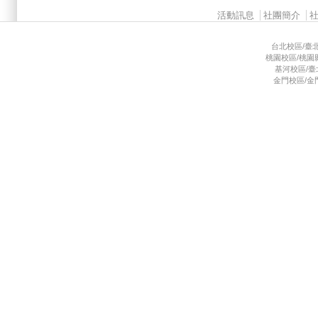
Main menu 2
活動訊息
社團簡介
台北校區/臺北市
桃園校區/桃園縣龜
基河校區/臺北市
金門校區/金門縣