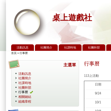
桌上遊戲社
活動訊息
社團簡介
社課時地
社團幹部
主選單
首頁
»
行事曆
您在這裡
行事曆
主選單
活動訊息
113上活動
社團簡介
社課時地
日期
社團幹部
行事曆
9/24
相關鏈結
組織章程
10/1