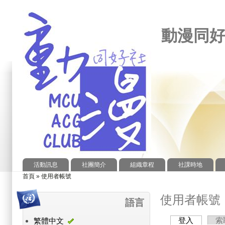
動漫同
活動訊息
社團簡介
組織章程
社課時地
首頁
»
使用者帳號
您在這裡
使用者帳號
語言
登入
(作用中頁
索
繁體中文