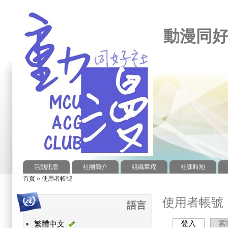
動漫同
活動訊息
社團簡介
組織章程
社課時地
首頁
»
使用者帳號
您在這裡
使用者帳號
語言
登入
(作用中頁
索
繁體中文