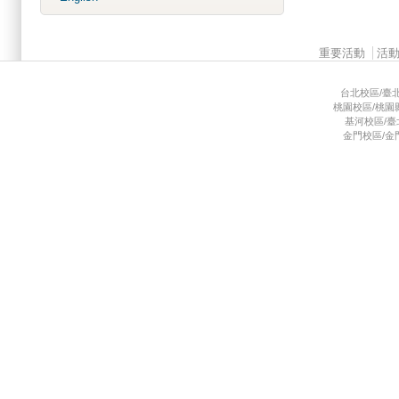
Main menu 2
重要活動
活
台北校區/臺北市
桃園校區/桃園縣龜
基河校區/臺北市
金門校區/金門縣