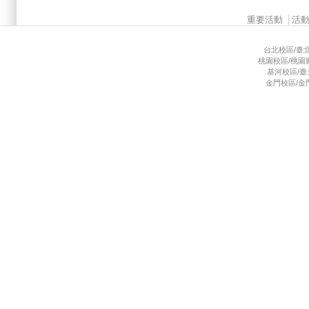
Main menu 2
重要活動
活
台北校區/臺北市
桃園校區/桃園縣龜
基河校區/臺北市
金門校區/金門縣