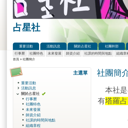
占星社
重要活動
活動訊息
關於占星社
社團幹部
主選單
行事曆
社團特色
未來發展
師資介紹
社課的時間與地點
組織章
次選單
首頁
»
社團簡介
您在這裡
社團簡
主選單
重要活動
本社是
活動訊息
關於占星社
有
塔羅占
行事曆
社團特色
未來發展
師資介紹
社課的時間與地點
組織章程