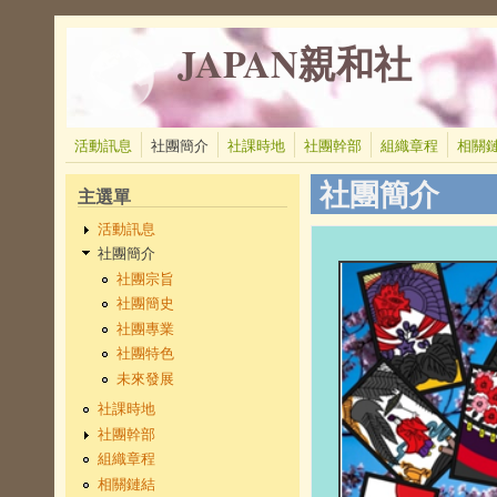
移至主內容
JAPAN親和社
活動訊息
社團簡介
社課時地
社團幹部
組織章程
相關
社團簡介
主選單
活動訊息
社團簡介
社團宗旨
社團簡史
社團專業
社團特色
未來發展
社課時地
社團幹部
組織章程
相關鏈結