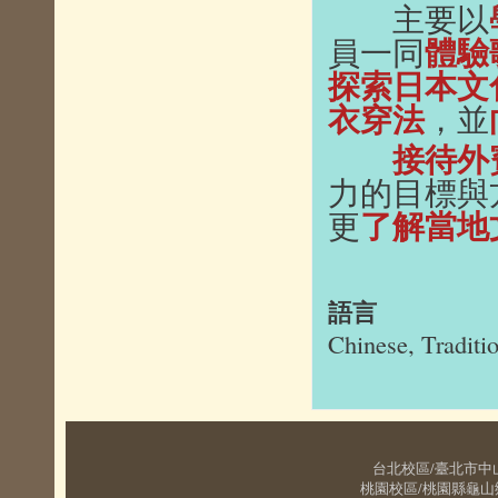
主要以
體驗
員一同
探索日本文
衣穿法
，並
接待外
力的目標與
了解當地
更
語言
Chinese, Traditi
台北校區/臺北市中山北路五
桃園校區/桃園縣龜山鄉大同