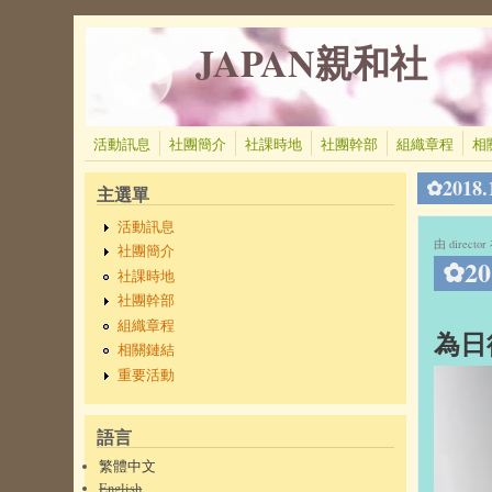
移至主內容
JAPAN親和社
活動訊息
社團簡介
社課時地
社團幹部
組織章程
相
✿2018
主選單
活動訊息
由
director
在
社團簡介
✿2
社課時地
社團幹部
組織章程
為日
相關鏈結
重要活動
語言
繁體中文
English