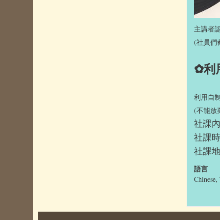
主講者
(社員們
✿
利
利用自
(不能放
社課內
社課時間
社課地點
語言
Chinese, 