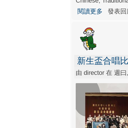
Chinese, Traditiona
關於公行盃
閱讀更多
發表回
新生盃合唱
由
director
在 週曰, 