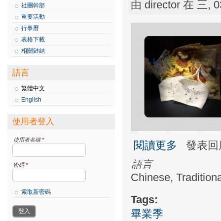
由
director
在 三, 03
社團幹部
重要活動
行事曆
表格下載
相關鏈結
語言
繁體中文
English
使用者登入
使用者名稱
*
關於畢業季
閱讀更多
發表回
語言
密碼
*
Chinese, Traditiona
索取新密碼
Tags:
畢業季