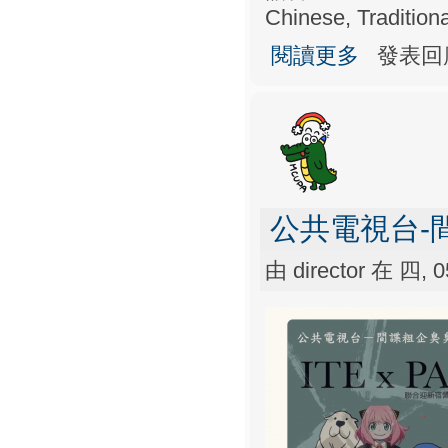
Chinese, Traditiona
關於迎新茶會
閱讀更多
發表回
公共電視台-
由
director
在 四, 05