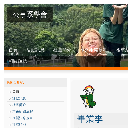
公事系學會
首頁
活動訊息
社團簡介
本會組織章程
相關
相關鏈結
MCUPA
首頁
活動訊息
社團簡介
本會組織章程
畢業季
相關法令規章
社課時地