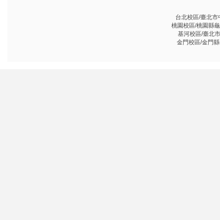
台北校區/臺北市中山
桃園校區/桃園縣龜山鄉
基河校區/臺北市基河
金門校區/金門縣金沙