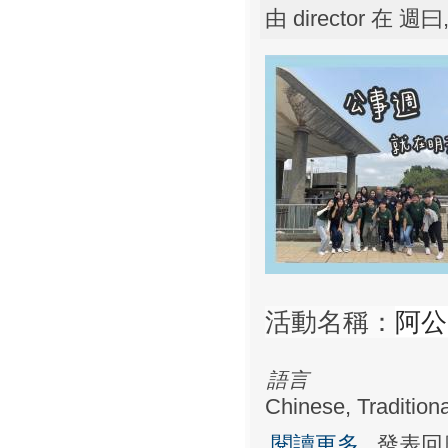
由
director
在 週曰, 
阿公
活動名稱：
語言
Chinese, Traditiona
關於阿公~出事
閱讀更多
發表回