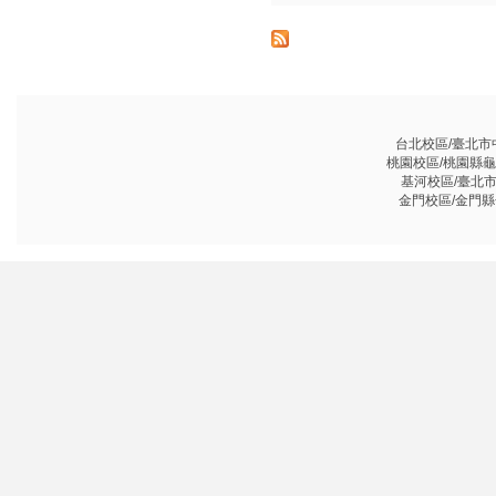
台北校區/臺北市中山
桃園校區/桃園縣龜山鄉
基河校區/臺北市基河
金門校區/金門縣金沙