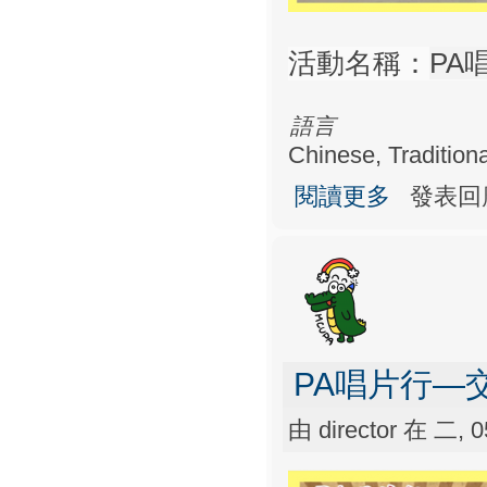
活動名稱：
PA
語言
Chinese, Traditiona
關於PA唱片行
閱讀更多
發表回
PA唱片行—
由
director
在 二, 05