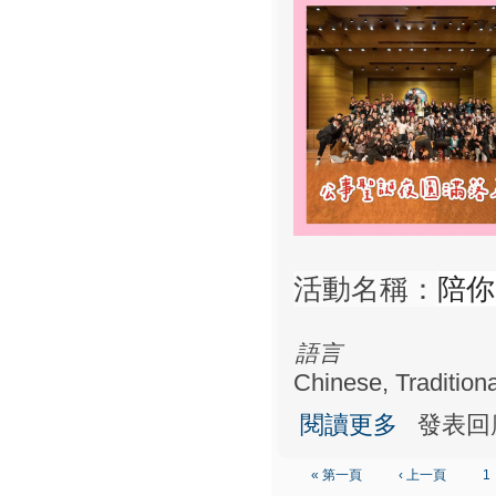
陪你
活動名稱：
語言
Chinese, Traditiona
關於陪你度過今
閱讀更多
發表回
« 第一頁
‹ 上一頁
1
頁面