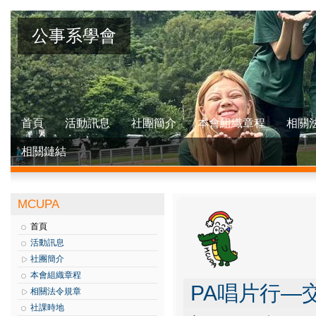
公事系學會
首頁
活動訊息
社團簡介
本會組織章程
相關
相關鏈結
MCUPA
首頁
活動訊息
社團簡介
本會組織章程
PA唱片行—
相關法令規章
社課時地