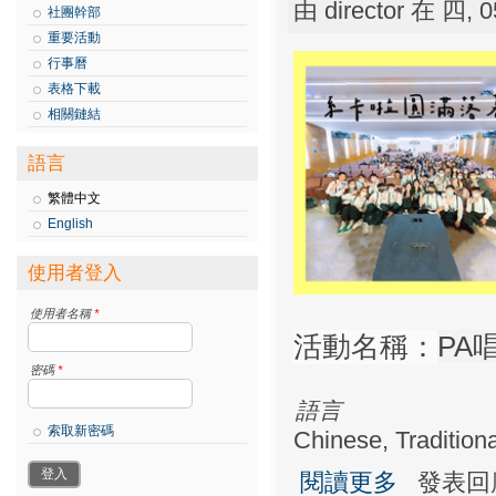
由
director
在 四, 05
社團幹部
重要活動
行事曆
表格下載
相關鏈結
語言
繁體中文
English
使用者登入
使用者名稱
*
活動名稱：
PA
密碼
*
語言
索取新密碼
Chinese, Traditiona
關於PA唱片行
閱讀更多
發表回