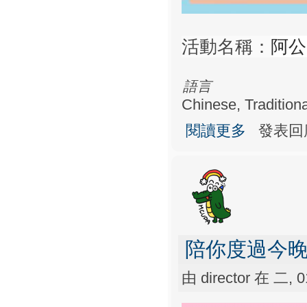
阿公
活動名稱：
語言
Chinese, Traditiona
關於阿公～出事
閱讀更多
發表回
陪你度過今
由
director
在 二, 01