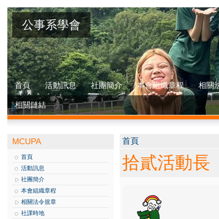
公事系學會
首頁
活動訊息
社團簡介
本會組織章程
相關
相關鏈結
您在這裡
首頁
MCUPA
拾貳活動長
首頁
活動訊息
社團簡介
本會組織章程
相關法令規章
社課時地