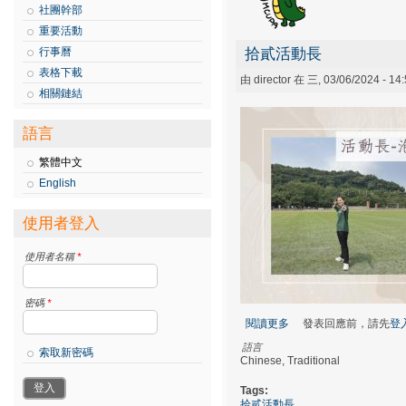
社團幹部
重要活動
行事曆
拾貳活動長
表格下載
由
director
在 三, 03/06/2024 - 1
相關鏈結
語言
繁體中文
English
使用者登入
使用者名稱
*
密碼
*
閱讀更多
關於拾貳活動長
發表回應前，請先
登
語言
索取新密碼
Chinese, Traditional
Tags:
拾貳活動長