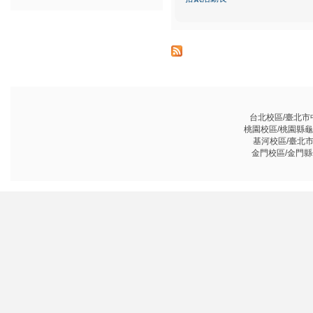
台北校區/臺北市中山
桃園校區/桃園縣龜山鄉
基河校區/臺北市基河
金門校區/金門縣金沙