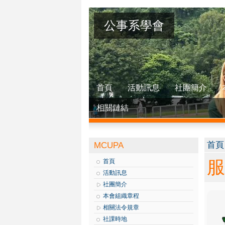
公事系學會
首頁
活動訊息
社團簡介
相關鏈結
您
首頁
MCUPA
服
首頁
活動訊息
社團簡介
本會組織章程
相關法令規章
社課時地