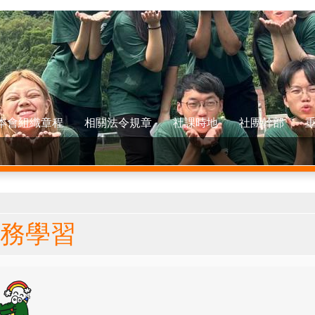
本會組織章程
相關法令規章
社課時地
社團幹部
在這裡
務學習