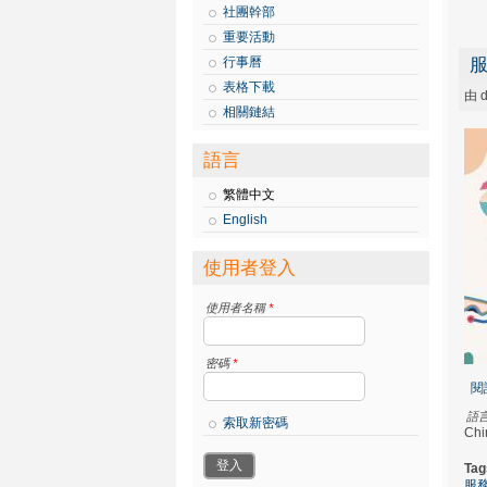
社團幹部
重要活動
行事曆
表格下載
由
d
相關鏈結
語言
繁體中文
English
使用者登入
使用者名稱
*
密碼
*
閱
語
索取新密碼
Chi
Tag
服