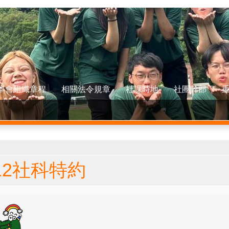
本會組織章程
相關法令規章
社課時地
社團幹部
在這裡
12社科特約