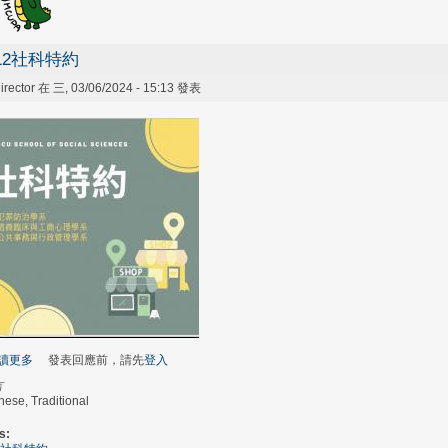
12社科特約
irector
在 三, 03/06/2024 - 15:13 發表
讀更多
關於112社科特約
發表回應前，請先
登入
言
nese, Traditional
s: