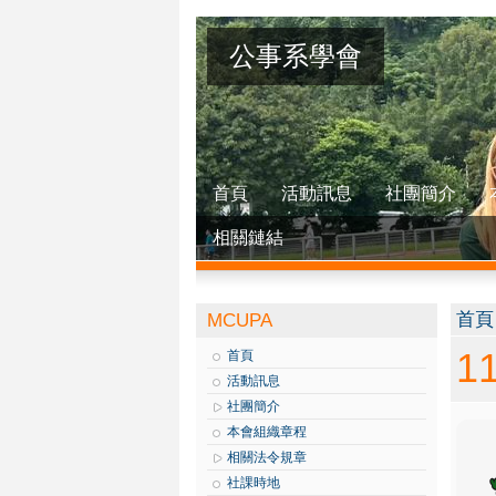
公事系學會
首頁
活動訊息
社團簡介
相關鏈結
您
首頁
MCUPA
1
首頁
活動訊息
社團簡介
本會組織章程
相關法令規章
社課時地