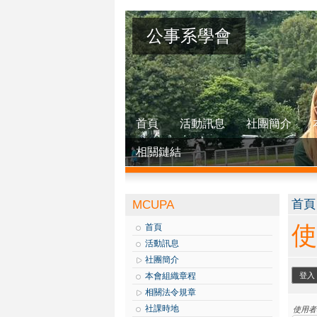
公事系學會
首頁
活動訊息
社團簡介
相關鏈結
您
首頁
MCUPA
使
首頁
活動訊息
社團簡介
主
本會組織章程
登入
相關法令規章
社課時地
使用