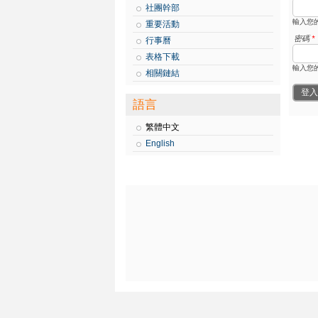
社團幹部
輸入您
重要活動
密碼
*
行事曆
表格下載
輸入您
相關鏈結
語言
繁體中文
English