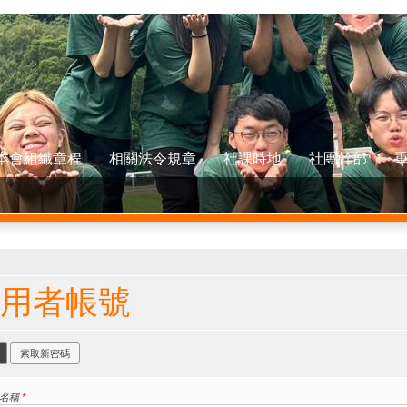
本會組織章程
相關法令規章
社課時地
社團幹部
在這裡
用者帳號
要索引標籤
(作用中頁籤)
索取新密碼
者名稱
*