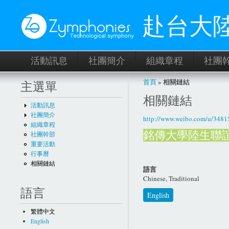
赴台大
活動訊息
社團簡介
組織章程
社團
您在這裡
首頁
» 相關鏈結
主選單
相關鏈結
活動訊息
社團簡介
http://www.weibo.com/u/3481
組織章程
銘傳大學陸生聯
社團幹部
重要活動
行事曆
相關鏈結
語言
Chinese, Traditional
語言
English
繁體中文
English