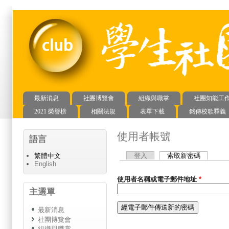
最新消息
社團博覽會
組織與職掌
社團知能工
主選單
2021 榮譽榜
相關法規
表單下載
銘傳校歌釋義
使用者帳號
語言
登入
索取新密碼
(作用中頁
繁體中文
主要索引標籤
English
使用者名稱或電子郵件地址
*
主選單
最新消息
社團博覽會
組織與職掌