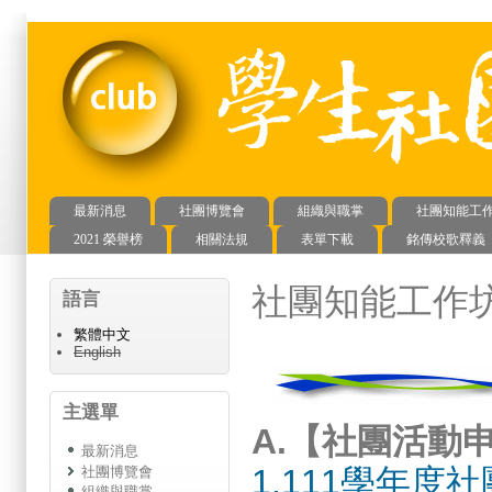
最新消息
社團博覽會
組織與職掌
社團知能工
主選單
2021 榮譽榜
相關法規
表單下載
銘傳校歌釋義
社團知能工作
語言
繁體中文
English
主選單
A.【社團活動
最新消息
1.
111學年度
社團博覽會
組織與職掌