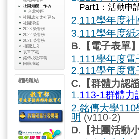
Part1：活動申
社團知能工作坊
台北校區
2.
111學年度
社團成立休社更名
社團評鑑
2023 榮譽榜
3.
111學年度
2022 榮譽榜
2021 榮譽榜
B.【電子表單
相關法規
表單下載
1.
111學年度
銘傳校歌釋義
回學務處
2.
111學年度
相關鏈結
C.【群體力認
1.
113
-1群體
2.
銘傳大學11
明
(v110-2)
D.【社團活動