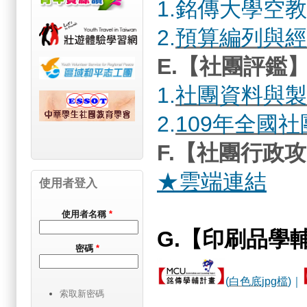
1.
銘傳大學空教
2.
預算編列與經
E.【社團評鑑
1.
社團資料與製
2.
109年全國
F.【社團行政
★雲端連結
使用者登入
使用者名稱
*
G.【印刷品學輔
密碼
*
(
白色底jpg檔
)｜
索取新密碼