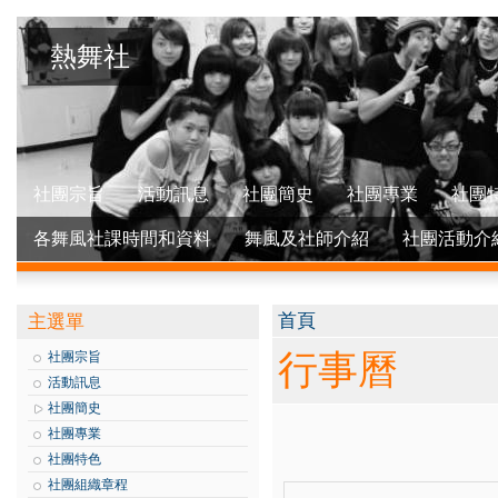
熱舞社
社團宗旨
活動訊息
社團簡史
社團專業
社團
各舞風社課時間和資料
舞風及社師介紹
社團活動介
您在這裡
首頁
主選單
行事曆
社團宗旨
活動訊息
社團簡史
社團專業
社團特色
社團組織章程