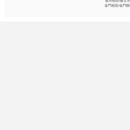
基河校區/臺北市基河
金門校區/金門縣金沙