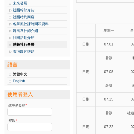
未來發展
社團幹部介紹
社團特約商店
各舞風社課時間和資料
星期一
星
舞風及社師介紹
社團活動介紹
日期
07.01
0
熱舞社行事曆
表演影片鏈結
暑訓
語言
日期
07.08
0
繁體中文
English
暑訓
使用者登入
日期
07.15
0
使用者名稱
*
暑訓
社遊
密碼
*
日期
07.22
0