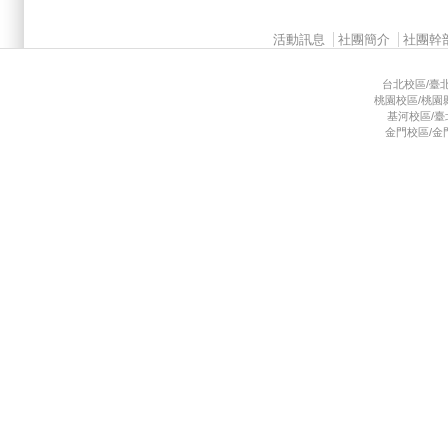
Main menu 2
活動訊息
社團簡介
社團幹
台北校區/臺北市
桃園校區/桃園縣龜
基河校區/臺北市
金門校區/金門縣