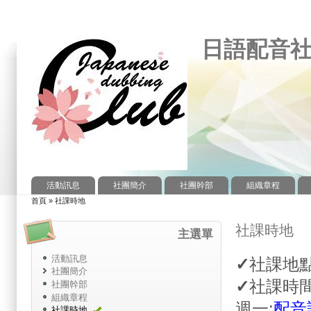
日語配音
活動訊息
社團簡介
社團幹部
組織章程
主選單
首頁
»
社課時地
您在這裡
社課時地
主選單
活動訊息
✓
社課地
社團簡介
✓
社課時間：
社團幹部
組織章程
週一:
配音
社課時地