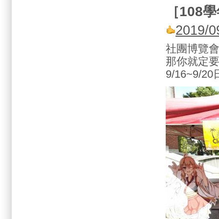
［
108
學
2019/
社團博覽會
那你就定
9/16~9