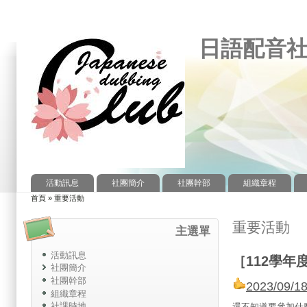
日語配音
活動訊息
社團簡介
社團幹部
組織章程
主選單
首頁
»
重要活動
您在這裡
重要活動
主選單
活動訊息
［
112
學年
社團簡介
社團幹部
2023/09/1
組織章程
社課時地
還不知道要參加什