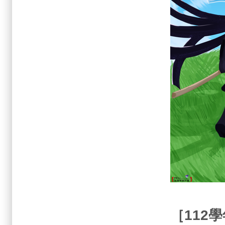
［
112
學