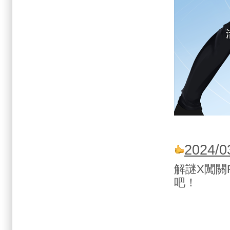
2024
解謎X闖關
吧！