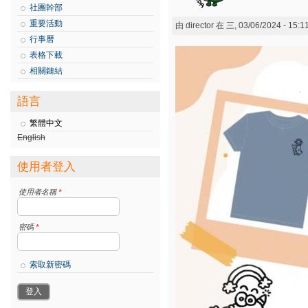
社團幹部
重要活動
由
director
在 三, 03/06/2024 - 15:
行事曆
表格下載
相關鏈結
語言
繁體中文
English
使用者登入
使用者名稱
*
密碼
*
索取新密碼