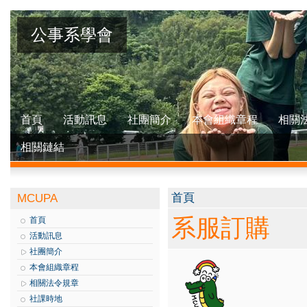
公事系學會
首頁
活動訊息
社團簡介
本會組織章程
相關
相關鏈結
您在這裡
首頁
MCUPA
系服訂購
首頁
活動訊息
社團簡介
本會組織章程
相關法令規章
社課時地