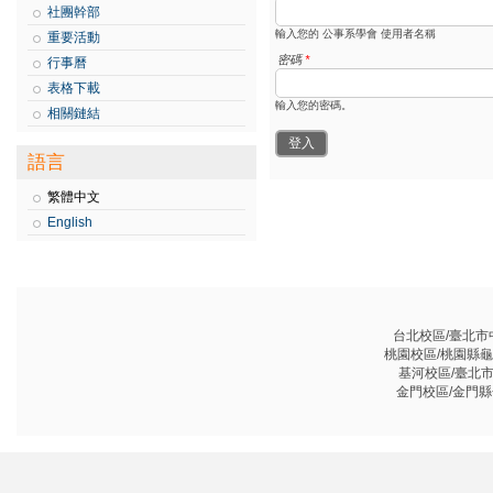
社團幹部
輸入您的 公事系學會 使用者名稱
重要活動
密碼
*
行事曆
表格下載
輸入您的密碼。
相關鏈結
語言
繁體中文
English
台北校區/臺北市中山
桃園校區/桃園縣龜山鄉
基河校區/臺北市基河
金門校區/金門縣金沙