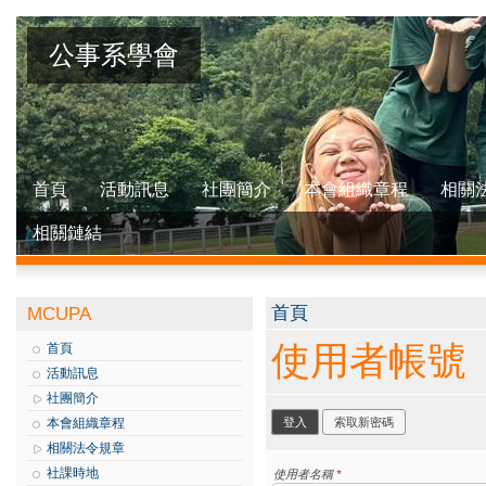
公事系學會
首頁
活動訊息
社團簡介
本會組織章程
相關
相關鏈結
您在這裡
首頁
MCUPA
使用者帳號
首頁
活動訊息
社團簡介
主要索引標籤
本會組織章程
登入
(作用中頁籤)
索取新密碼
相關法令規章
社課時地
使用者名稱
*