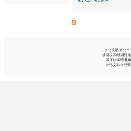
電子X公行聯合系烤
台北校區/臺北市中山
桃園校區/桃園縣龜山鄉
基河校區/臺北市基河
金門校區/金門縣金沙