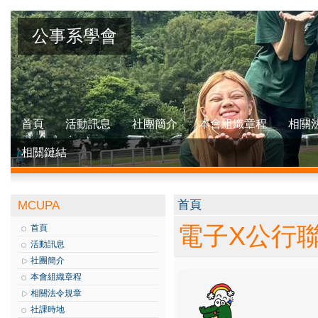
公事系學會
首頁
活動訊息
社團簡介
本會組織章程
相關
相關鏈結
您在這裡
首頁
MCUPA
電子X公行
首頁
活動訊息
社團簡介
本會組織章程
相關法令規章
社課時地