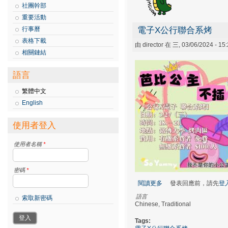
社團幹部
重要活動
行事曆
電子X公行聯合系烤
表格下載
由
director
在 三, 03/06/2024 - 1
相關鏈結
語言
繁體中文
English
使用者登入
使用者名稱
*
密碼
*
閱讀更多
關於電子X公行聯合系烤
發表回應前，請先
登
語言
索取新密碼
Chinese, Traditional
Tags: