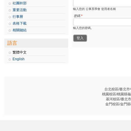
社團幹部
輸入您的 公事系學會 使用者名稱
重要活動
密碼
*
行事曆
表格下載
輸入您的密碼。
相關鏈結
語言
繁體中文
English
台北校區/臺北市中山
桃園校區/桃園縣龜山鄉
基河校區/臺北市基河
金門校區/金門縣金沙