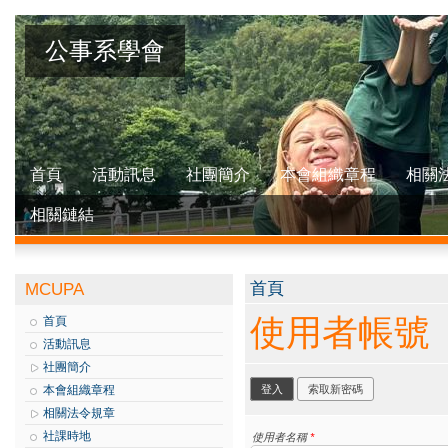
公事系學會
首頁
活動訊息
社團簡介
本會組織章程
相關
相關鏈結
您在這裡
首頁
MCUPA
使用者帳號
首頁
活動訊息
社團簡介
主要索引標籤
本會組織章程
登入
(作用中頁籤)
索取新密碼
相關法令規章
社課時地
使用者名稱
*