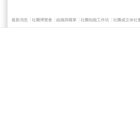
Main menu 2
最新消息
社團博覽會
組織與職掌
社團知能工作坊
社團成立休社