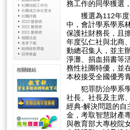
務工作的同學獲選
社團知能工作坊
社團成立休社更名
獲選為112年度
社團評鑑
2023 榮譽榜
中，會計學系學系
2022 榮譽榜
保護社財務長，且擔
2021 榮譽榜
相關法規
年度弘仁社與北商
表單下載
動總召集人，並主
銘傳校歌釋義
回學務處
淨灘、捐血捐書等活
務性社團特優，並
相關鏈結
本校接受全國優秀
犯罪防治學系學生
社長、社長及主席
經典-解決問題的
金，考取智慧財產
與教育部大專校院