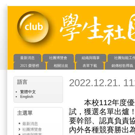
最新消息
社團博覽會
組織與職掌
社團知能工
主選單
2021 榮譽榜
相關法規
表單下載
銘傳校歌釋義
2022.12.2
語言
繁體中文
English
本校112年度優
試，獲選名單出爐！
主選單
要幹部、認真負責
最新消息
內外各種競賽勝出
社團博覽會
組織與職掌