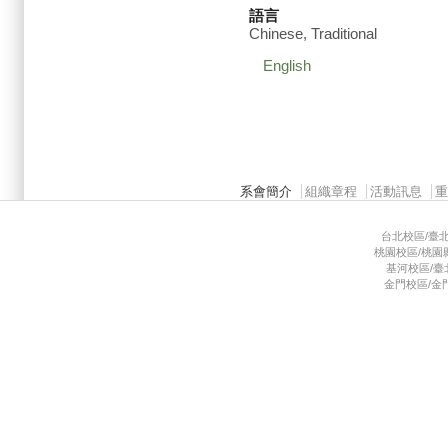
語言
Chinese, Traditional
English
Main menu 2
系會簡介
組織章程
活動訊息
台北校區/臺北市
桃園校區/桃園縣龜
基河校區/臺北市
金門校區/金門縣