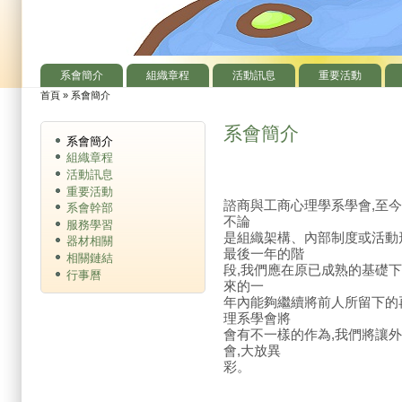
系會簡介
組織章程
活動訊息
重要活動
主選單
首頁
»
系會簡介
您在這裡
系會簡介
系會簡介
組織章程
活動訊息
重要活動
諮商與工商心理學系學會,至
系會幹部
不論
服務學習
是組織架構、內部制度或活動
器材相關
最後一年的階
相關鏈結
段,我們應在原已成熟的基礎下
行事曆
來的一
年內能夠繼續將前人所留下的
理系學會將
會有不一樣的作為,我們將讓
會,大放異
彩。