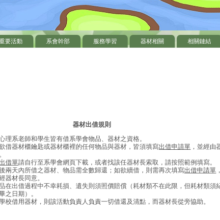
重要活動
系會幹部
服務學習
器材相關
相關鏈結
器材出借規則
心理系老師和學生皆有借系學會物品、器材之資格。
欲借器材櫃鑰匙或器材櫃裡的任何物品與器材，皆須填寫
出借申請單
，並經由
。
出借單
請自行至系學會網頁下載，或者找該任器材長索取，請按照範例填寫。
後兩天內所借之器材、物品需全數歸還；如欲續借，則需再次填寫
出借申請單
經器材長同意。
品在出借過程中不幸耗損、遺失則須照價賠償（耗材類不在此限，但耗材類須
畢之日期）。
學校借用器材，則該活動負責人負責一切借還及清點，而器材長從旁協助。