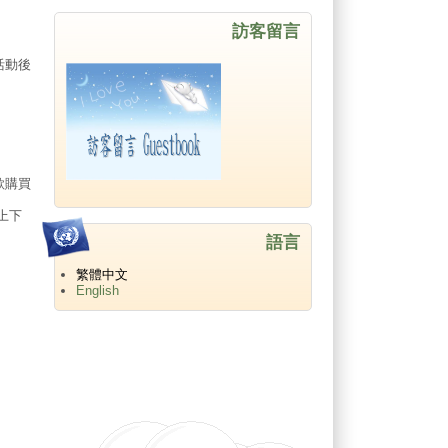
訪客留言
活動後
欲購買
上下
語言
繁體中文
English