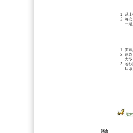
系上
每次
一週
美宣
欲為
大型
若欲
屆系
器材
語言