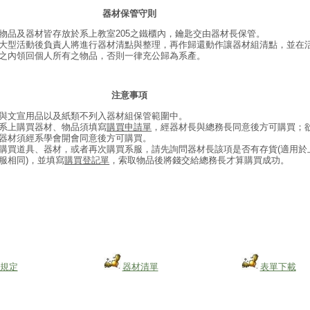
器材保管守則
物品及器材皆存放於系上教室205之鐵櫃內，鑰匙交由器材長保管。
大型活動後負責人將進行器材清點與整理，再作歸還動作讓器材組清點，並在
之內領回個人所有之物品，否則一律充公歸為系產。
注意事項
與文宣用品以及紙類不列入器材組保管範圍中。
系上購買器材、物品須填寫
購買申請單
，經器材長與總務長同意後方可購買；
器材須經系學會開會同意後方可購買。
購買道具、器材，或者再次購買系服，請先詢問器材長該項是否有存貨(適用於
服相同)，並填寫
購買登記單
，索取物品後將錢交給總務長才算購買成功。
規定
器材清單
表單下載