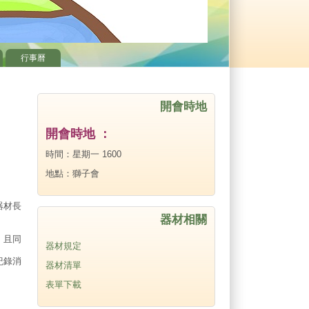
行事曆
開會時地
開會時地 ：
時間：星期一 1600
地點：獅子會
器材長
器材相關
，且同
器材規定
紀錄消
器材清單
表單下載