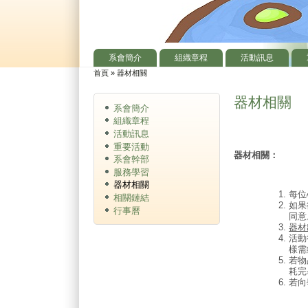
系會簡介
組織章程
活動訊息
主選單
首頁
»
器材相關
您在這裡
器材相關
系會簡介
組織章程
活動訊息
重要活動
器材相關：
系會幹部
服務學習
器材相關
每位
相關鏈結
如果
行事曆
同意
器材
活動
樣需
若物
耗完
若向