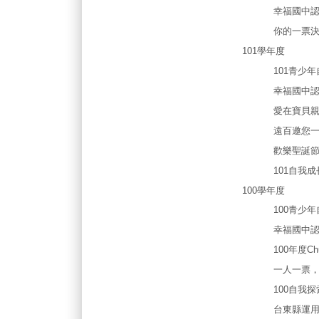
幸福國中認
你的一票決
101學年度
101青少年自
幸福國中認
愛在寶貝親子
遠百邀您一起
歡樂聖誕節，
101自我成
100學年度
100青少年自
幸福國中認
100年度Chu
一人一票，寶
100自我探索
台東縣運用冒險