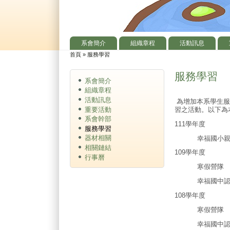
系會簡介
組織章程
活動訊息
主選單
首頁
»
服務學習
您在這裡
服務學習
系會簡介
組織章程
活動訊息
為增加本系學生服
重要活動
習之活動。以下為
系會幹部
111學年度
服務學習
器材相關
幸福國小親
相關鏈結
109學年度
行事曆
寒假營隊
幸福國中認
108學年度
寒假營隊
幸福國中認