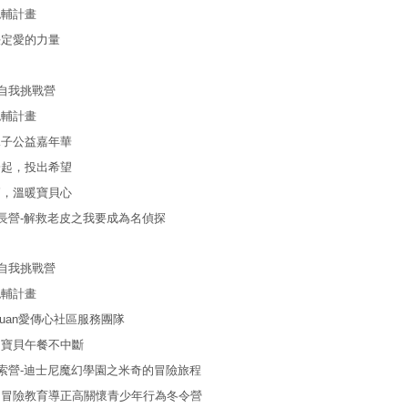
輔計畫
定愛的力量
我挑戰營
輔計畫
公益嘉年華
，投出希望
溫暖寶貝心
長營-解救老皮之我要成為名偵探
我挑戰營
輔計畫
an愛傳心社區服務團隊
貝午餐不中斷
營-迪士尼魔幻學園之米奇的冒險旅程
教育導正高關懷青少年行為冬令營