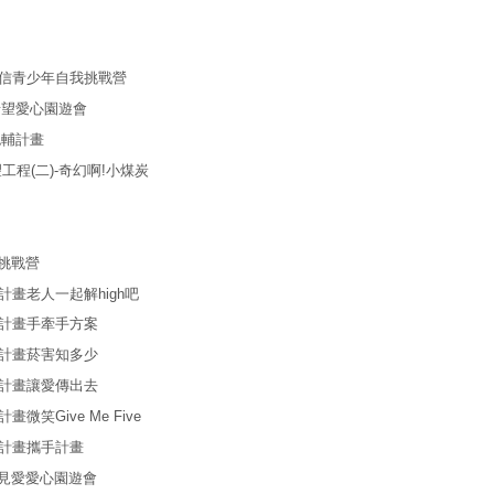
青少年自我挑戰營
愛心園遊會
輔計畫
(二)-奇幻啊!小煤炭
挑戰營
老人一起解high吧
畫手牽手方案
畫菸害知多少
畫讓愛傳出去
Give Me Five
畫攜手計畫
愛愛心園遊會