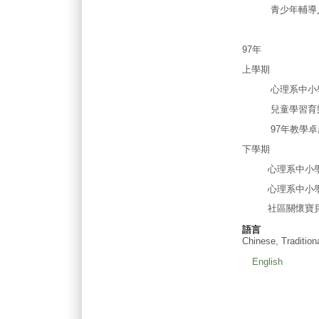
青少年輔導人
97年
上學期
心理系中小學認
兒童學習育樂
97年教學卓越計
下學期
心理系中小學認
心理系中小學認輔
社區關懷寶貝
語言
Chinese, Tradition
English