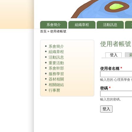
系會簡介
組織章程
活動訊息
主選單
首頁
»
使用者帳號
您在這裡
使用者帳號
系會簡介
組織章程
登入
(作用中
主要索引標籤
活動訊息
重要活動
系會幹部
使用者名稱
*
服務學習
器材相關
輸入您的 心理系學會
相關鏈結
密碼
*
行事曆
輸入您的密碼。