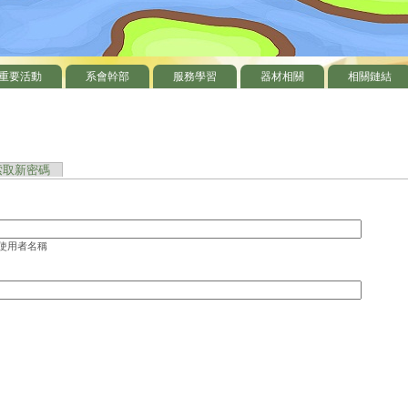
重要活動
系會幹部
服務學習
器材相關
相關鏈結
頁籤)
索取新密碼
 使用者名稱