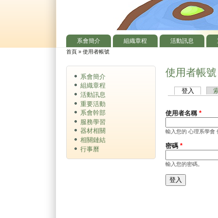
系會簡介
組織章程
活動訊息
主選單
首頁
»
使用者帳號
您在這裡
使用者帳號
系會簡介
組織章程
登入
(作用中
主要索引標籤
活動訊息
重要活動
系會幹部
使用者名稱
*
服務學習
器材相關
輸入您的 心理系學會
相關鏈結
密碼
*
行事曆
輸入您的密碼。