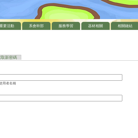
重要活動
系會幹部
服務學習
器材相關
相關鏈結
頁籤)
索取新密碼
 使用者名稱